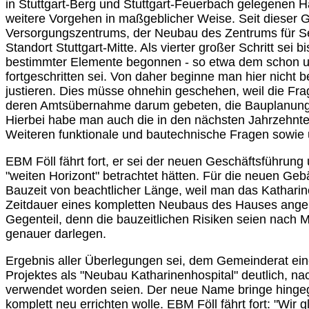
in Stuttgart-Berg und Stuttgart-Feuerbach gelegenen H
weitere Vorgehen in maßgeblicher Weise. Seit dieser 
Versorgungszentrums, der Neubau des Zentrums für Se
Standort Stuttgart-Mitte. Als vierter großer Schritt sei
bestimmter Elemente begonnen - so etwa dem schon um
fortgeschritten sei. Von daher beginne man hier nicht b
justieren. Dies müsse ohnehin geschehen, weil die Fr
deren Amtsübernahme darum gebeten, die Bauplanung 
Hierbei habe man auch die in den nächsten Jahrzehnte
Weiteren funktionale und bautechnische Fragen sowie 
EBM Föll fährt fort, er sei der neuen Geschäftsführun
"weiten Horizont" betrachtet hätten. Für die neuen Ge
Bauzeit von beachtlicher Länge, weil man das Katharin
Zeitdauer eines kompletten Neubaus des Hauses angehe,
Gegenteil, denn die bauzeitlichen Risiken seien nach 
genauer darlegen.
Ergebnis aller Überlegungen sei, dem Gemeinderat ei
Projektes als "Neubau Katharinenhospital" deutlich, 
verwendet worden seien. Der neue Name bringe hingeg
komplett neu errichten wolle. EBM Föll fährt fort: "Wir