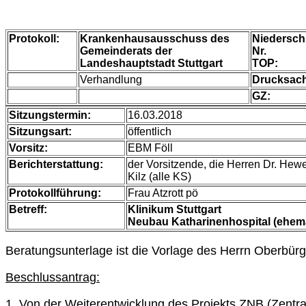
Protokoll:
Krankenhausausschuss
des
Niederschr
Gemeinderats der
Nr.
Landeshauptstadt Stuttgart
TOP:
Verhandlung
Drucksac
GZ:
Sitzungstermin:
16.03.2018
Sitzungsart:
öffentlich
Vorsitz:
EBM Föll
Berichterstattung:
der Vorsitzende, die Herren Dr. Hewer
Kilz (alle KS)
Protokollführung:
Frau Atzrott
pö
Betreff:
Klinikum Stuttgart
Neubau Katharinenhospital (ehem
Beratungsunterlage ist die Vorlage des Herrn Oberbü
Beschlussantrag:
1. Von der Weiterentwicklung des Projekts ZNB (Zent