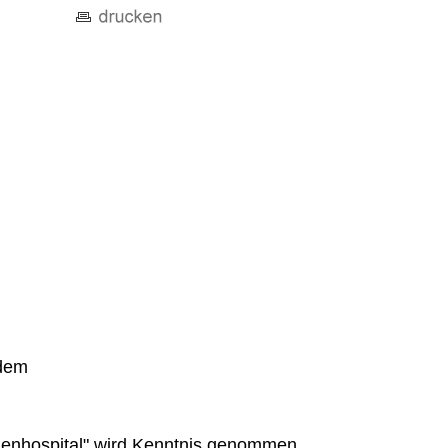
ndem
nenhospital" wird Kenntnis genommen.