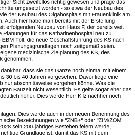
iger Sicht zweifellos richtig gewesen und präge das
chritte umgesetzt worden - so etwa der Neubau des
e der Neubau des Olgahospitals mit Frauenklinik am
en. Auch hier habe man bereits mit der Erstellung
t erfolgenden Neubau von Haus F, der bereits weit
die Planungen für das Katharinenhospital neu zu
so EBM Föll, die neue Geschäftsführung des KS nach
gen Planungsgrundlagen noch zeitgemäß seien.
 eigene medizinische Zielplanung des KS, des
ick genommen.
r dankbar, dass sie das Ganze noch einmal mit einem
ens 30 bis 40 Jahren vorgesehen. Davor liege eine
lb nur abschnittsweise vorgehen könne. Was die
ten Bauzeit nicht wesentlich. Es gelte sogar eher das
 deutlich höher. Dies werde Herr Kilz nachher noch
chlagen. Dies werde auch in der neuen Benennung des
echnische Bezeichnungen wie "ZNB+" oder "ZIM/ZOM"
028 sein 200-jähriges Bestehen feiern werde,
e richtige Grundlage ist, damit das KS mit dem