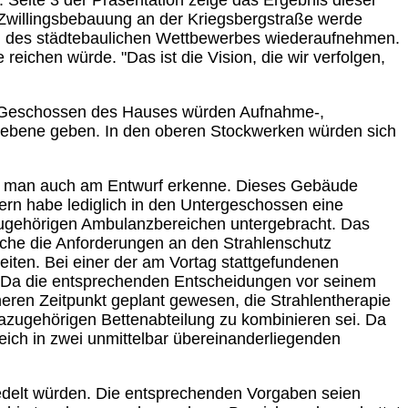
n. Seite 3 der Präsentation zeige das Ergebnis dieser
 Zwillingsbebauung an der Kriegsbergstraße werde
ken des städtebaulichen Wettbewerbes wiederaufnehmen.
reichen würde. "Das ist die Vision, die wir verfolgen,
eren Geschossen des Hauses würden Aufnahme-,
ikebene geben. In den oberen Stockwerken würden sich
was man auch am Entwurf erkenne. Dieses Gebäude
ern habe lediglich in den Untergeschossen eine
azugehörigen Ambulanzbereichen untergebracht. Das
elche die Anforderungen an den Strahlenschutz
ten. Bei einer der am Vortag stattgefundenen
be. Da die entsprechenden Entscheidungen vor seinem
rüheren Zeitpunkt geplant gewesen, die Strahlentherapie
 dazugehörigen Bettenabteilung zu kombinieren sei. Da
reich in zwei unmittelbar übereinanderliegenden
iedelt würden. Die entsprechenden Vorgaben seien