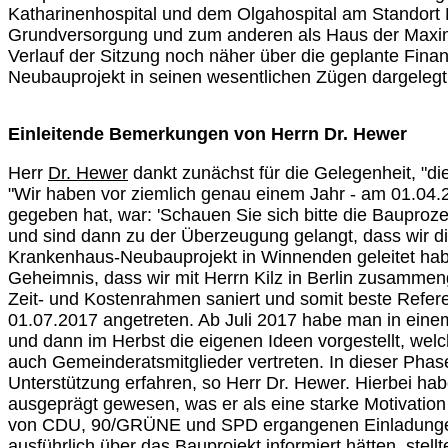
Katharinenhospital und dem Olgahospital am Standort M
Grundversorgung und zum anderen als Haus der Maxima
Verlauf der Sitzung noch näher über die geplante Fina
Neubauprojekt in seinen wesentlichen Zügen dargelegt
Einleitende Bemerkungen von Herrn Dr. Hewer
Herr
Dr. Hewer
dankt zunächst für die Gelegenheit, "di
"Wir haben vor ziemlich genau einem Jahr - am 01.04.2
gegeben hat, war: 'Schauen Sie sich bitte die Baupr
und sind dann zu der Überzeugung gelangt, dass wir die
Krankenhaus-Neubauprojekt in Winnenden geleitet habe
Geheimnis, dass wir mit Herrn Kilz in Berlin zusammeng
Zeit- und Kostenrahmen saniert und somit beste Refer
01.07.2017 angetreten. Ab Juli 2017 habe man in ei
und dann im Herbst die eigenen Ideen vorgestellt, we
auch Gemeinderatsmitglieder vertreten. In dieser Phas
Unterstützung erfahren, so Herr Dr. Hewer. Hierbei ha
ausgeprägt gewesen, was er als eine starke Motivation
von CDU, 90/GRÜNE und SPD ergangenen Einladungen zu
ausführlich über das Bauprojekt informiert hätten, stell