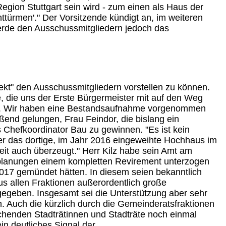
egion Stuttgart sein wird - zum einen als Haus der
ürmen'." Der Vorsitzende kündigt an, im weiteren
werde den Ausschussmitgliedern jedoch das
jekt" den Ausschussmitgliedern vorstellen zu können.
, die uns der Erste Bürgermeister mit auf den Weg
tan. Wir haben eine Bestandsaufnahme vorgenommen
ßend gelungen, Frau Feindor, die bislang ein
 Chefkoordinator Bau zu gewinnen. "Es ist kein
s er das dortige, im Jahr 2016 eingeweihte Hochhaus im
it auch überzeugt." Herr Kilz habe sein Amt am
planungen einem kompletten Revirement unterzogen
2017 gemündet hätten. In diesem seien bekanntlich
us allen Fraktionen außerordentlich große
 gegeben. Insgesamt sei die Unterstützung aber sehr
n. Auch die kürzlich durch die Gemeinderatsfraktionen
henden Stadträtinnen und Stadträte noch einmal
in deutliches Signal dar.