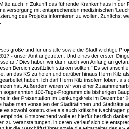
itte auch in Zukunft das führende Krankenhaus in der R
lversorgung mit entsprechenden medizinischen 'Leuchtt
nzierung des Projekts informieren zu wollen. Zunächst 
.
eses große und für uns alle sowie die Stadt wichtige Pro
017 - unser Amt angetreten. Und eines der ersten Dinge
ozesse an.' Dies haben wir dann auch von Anfang an ge
sen Bereich zusätzlich stärken sollten." Es sei anschlie
, an das KS zu holen und darüber hinaus Herrn Kilz als
earbeitet haben. Ich darf Herrn Kilz insofern loben, al
enzen hat. Außerdem waren wir von einer Zusammenarbe
nem sogenannten 100-Tage-Programm die bisherigen Bau
lche in der Präsentation im Lenkungskreis im Dezember 
e habe man vonseiten der Stadträtinnen und Stadträte a
be es sowohl konstruktive als auch kritische Nachfragen
 empfinde. Entsprechend wolle er hierfür herzlich danke
 Veranstaltungen, in deren Verlauf sich die entsprec
ten für die Geschäftsführer sowie die Mitarbeiter des KS e