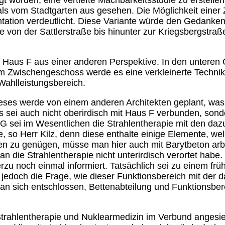
gt worden, eine vertiefte Machbarkeitsstudie zu erstelle
als vom Stadtgarten aus gesehen. Die Möglichkeit einer
sentation verdeutlicht. Diese Variante würde den Gedan
 von der Sattlerstraße bis hinunter zur Kriegsbergstraße 
zeige Haus F aus einer anderen Perspektive. In den unt
nem Zwischengeschoss werde es eine verkleinerte Techn
Wahlleistungsbereich.
 Dieses werde von einem anderen Architekten geplant, 
 sei auch nicht oberirdisch mit Haus F verbunden, sond
G sei im Wesentlichen die Strahlentherapie mit den d
, so Herr Kilz, denn diese enthalte einige Elemente, w
 zu genügen, müsse man hier auch mit Barytbeton arbei
an die Strahlentherapie nicht unterirdisch verortet ha
hierzu noch einmal informiert. Tatsächlich sei zu einem f
ch jedoch die Frage, wie dieser Funktionsbereich mit der
e man sich entschlossen, Bettenabteilung und Funktionsbe
 Strahlentherapie und Nuklearmedizin im Verbund anges