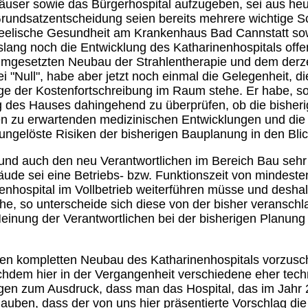
äuser sowie das Bürgerhospital aufzugeben, sei aus heut
Grundsatzentscheidung seien bereits mehrere wichtige S
elische Gesundheit am Krankenhaus Bad Cannstatt sowi
 bislang noch die Entwicklung des Katharinenhospitals off
gesetzten Neubau der Strahlentherapie und dem derzei
ei "Null", habe aber jetzt noch einmal die Gelegenheit, 
age der Kostenfortschreibung im Raum stehe. Er habe, 
des Hauses dahingehend zu überprüfen, ob die bisheri
n zu erwartenden medizinischen Entwicklungen und die
ungelöste Risiken der bisherigen Bauplanung in den Bl
g und auch den neu Verantwortlichen im Bereich Bau seh
bäude sei eine Betriebs- bzw. Funktionszeit von mindest
enhospital im Vollbetrieb weiterführen müsse und desha
 so unterscheide sich diese von der bisher veranschlag
Meinung der Verantwortlichen bei der bisherigen Planung
nen kompletten Neubau des Katharinenhospitals vorzus
nachdem hier in der Vergangenheit verschiedene eher t
en zum Ausdruck, dass man das Hospital, das im Jahr 2
 glauben, dass der von uns hier präsentierte Vorschlag di