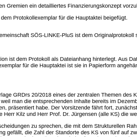
en Gremien ein detailliertes Finanzierungskonzept vorzu
 dem Protokollexemplar für die Hauptaktei beigefügt.
emeinschaft SÖS-LINKE-PluS ist dem Originalprotokoll s
n ist dem Protokoll als Dateianhang hinterlegt. Aus Dat
exemplar für die Hauptaktei ist sie in Papierform angehä
vorlage GRDrs 20/2018 eines der zentralen Themen des 
d, weil man die entsprechenden Inhalte bereits im Deze
n, präsentiert habe. Der Vorsitzende fährt fort, zunächs
err Kilz und Herr Prof. Dr. Jürgensen (alle KS) die wes
cheidungen zu sprechen, die mit dem Strukturellen Ra
 gefällt, die Zahl der Standorte des KS von fünf auf zw