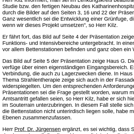
Herr Kilz informiert, man sei im Lenkungskreis beauftra
Studie bzw. den fertigen Neubau des Katharinenhospit
durch die Bilder auf den Seiten 3, 16 und 22 der Prä
Ganz wesentlich sei die Entwicklung einer Grünfuge, die
wenn wir dieses Projekt umsetzen", so Herr Kilz.
Er fährt fort, das Bild auf Seite 4 der Präsentation 
Funktions- und Intensivbereiche untergebracht. In ei
vor allem Bettenstationen befinden und ganz oben ein 
Das Bild auf Seite 5 der Präsentation zeige Haus G.
verfüge über einen eigenständigen Eingangsbereich. Es
Verbindung, die auch zu Lagerzwecken diene. In Haus 
Thema Strahlentherapie zeige sich auch in der Fassade
widerspiegelten. Um den entsprechenden Anforderungen
Präsentationen sei die Frage gestellt worden, warum m
Amtsantritt gefallen seien, so Herr Kilz, habe er sich 
im Souterrain unterzubringen. In diesem Fall stelle si
die Bettenstation nicht unterirdisch liegen solle, hab
Ebenen zusammenzufassen.
Herr
Prof. Dr. Jürgensen
ergänzt, es sei wichtig, dass