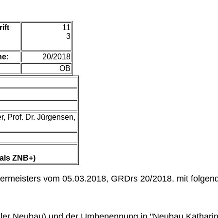
ift
11
3
he:
20/2018
OB
, Prof. Dr. Jürgensen,
als ZNB+)
rgermeisters vom 05.03.2018, GRDrs 20/2018, mit folge
raler Neubau) und der Umbenennung in "Neubau Kathari