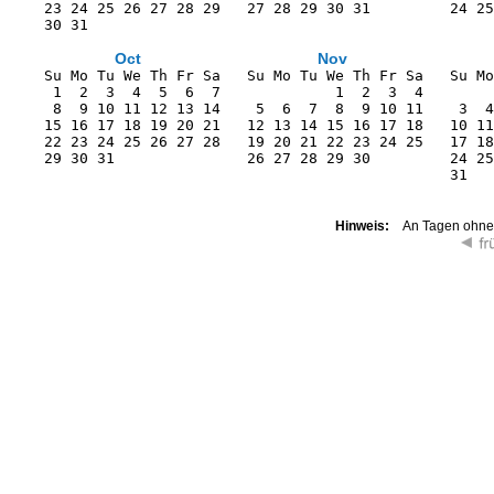
    23 24 25 26 27 28 29   27 28 29 30 31         24 25
    30 31                                              
Oct
Nov
    Su Mo Tu We Th Fr Sa   Su Mo Tu We Th Fr Sa   Su Mo
     1  2  3  4  5  6  7             1  2  3  4        
     8  9 10 11 12 13 14    5  6  7  8  9 10 11    3  4
    15 16 17 18 19 20 21   12 13 14 15 16 17 18   10 11
    22 23 24 25 26 27 28   19 20 21 22 23 24 25   17 18
    29 30 31               26 27 28 29 30         24 25
                                                  31   
Hinweis:
An Tagen ohne K