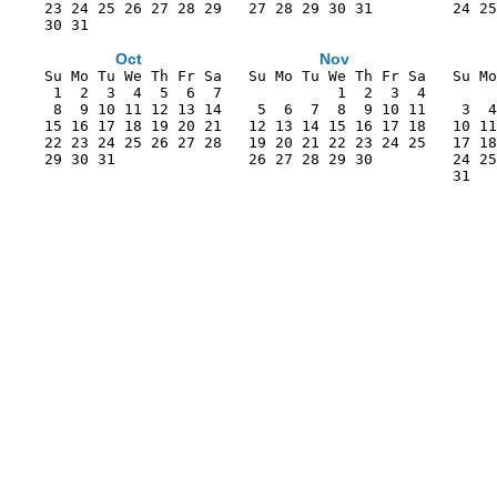
    23 24 25 26 27 28 29   27 28 29 30 31         24 25
    30 31                                              
Oct
Nov
    Su Mo Tu We Th Fr Sa   Su Mo Tu We Th Fr Sa   Su Mo
     1  2  3  4  5  6  7             1  2  3  4        
     8  9 10 11 12 13 14    5  6  7  8  9 10 11    3  4
    15 16 17 18 19 20 21   12 13 14 15 16 17 18   10 11
    22 23 24 25 26 27 28   19 20 21 22 23 24 25   17 18
    29 30 31               26 27 28 29 30         24 25
                                                  31   