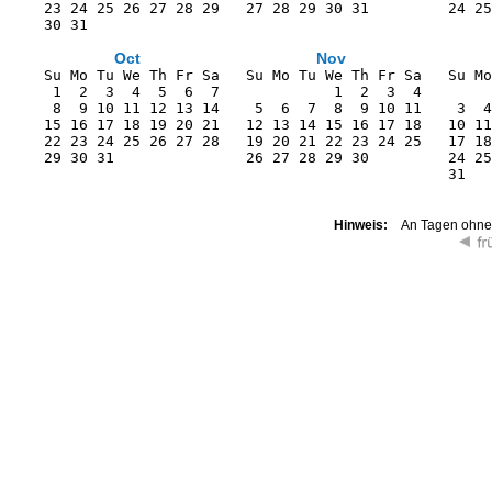
    23 24 25 26 27 28 29   27 28 29 30 31         24 25
    30 31                                              
Oct
Nov
    Su Mo Tu We Th Fr Sa   Su Mo Tu We Th Fr Sa   Su Mo
     1  2  3  4  5  6  7             1  2  3  4        
     8  9 10 11 12 13 14    5  6  7  8  9 10 11    3  4
    15 16 17 18 19 20 21   12 13 14 15 16 17 18   10 11
    22 23 24 25 26 27 28   19 20 21 22 23 24 25   17 18
    29 30 31               26 27 28 29 30         24 25
                                                  31   
Hinweis:
An Tagen ohne K