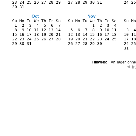
    23 24 25 26 27 28 29   27 28 29 30 31         24 25
    30 31                                              
Oct
Nov
    Su Mo Tu We Th Fr Sa   Su Mo Tu We Th Fr Sa   Su Mo
     1  2  3  4  5  6  7             1  2  3  4        
     8  9 10 11 12 13 14    5  6  7  8  9 10 11    3  4
    15 16 17 18 19 20 21   12 13 14 15 16 17 18   10 11
    22 23 24 25 26 27 28   19 20 21 22 23 24 25   17 18
    29 30 31               26 27 28 29 30         24 25
                                                  31   
Hinweis:
An Tagen ohne K