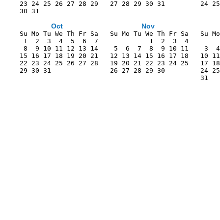
    23 24 25 26 27 28 29   27 28 29 30 31         24 25
    30 31                                              
Oct
Nov
    Su Mo Tu We Th Fr Sa   Su Mo Tu We Th Fr Sa   Su Mo
     1  2  3  4  5  6  7             1  2  3  4        
     8  9 10 11 12 13 14    5  6  7  8  9 10 11    3  4
    15 16 17 18 19 20 21   12 13 14 15 16 17 18   10 11
    22 23 24 25 26 27 28   19 20 21 22 23 24 25   17 18
    29 30 31               26 27 28 29 30         24 25
                                                  31   