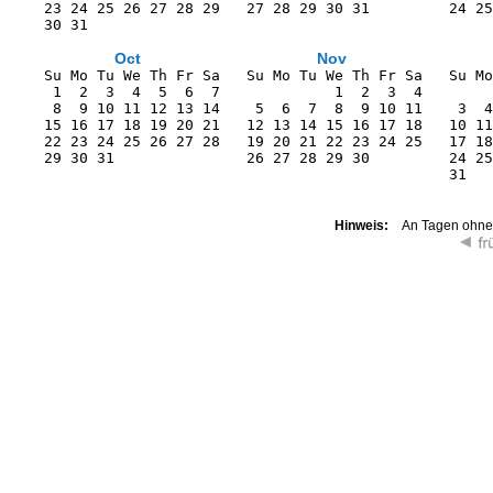
    23 24 25 26 27 28 29   27 28 29 30 31         24 25
    30 31                                              
Oct
Nov
    Su Mo Tu We Th Fr Sa   Su Mo Tu We Th Fr Sa   Su Mo
     1  2  3  4  5  6  7             1  2  3  4        
     8  9 10 11 12 13 14    5  6  7  8  9 10 11    3  4
    15 16 17 18 19 20 21   12 13 14 15 16 17 18   10 11
    22 23 24 25 26 27 28   19 20 21 22 23 24 25   17 18
    29 30 31               26 27 28 29 30         24 25
                                                  31   
Hinweis:
An Tagen ohne K