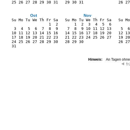
    25 26 27 28 29 30 31   29 30 31               26 27
Oct
Nov
    Su Mo Tu We Th Fr Sa   Su Mo Tu We Th Fr Sa   Su Mo
                    1  2       1  2  3  4  5  6        
     3  4  5  6  7  8  9    7  8  9 10 11 12 13    5  6
    10 11 12 13 14 15 16   14 15 16 17 18 19 20   12 13
    17 18 19 20 21 22 23   21 22 23 24 25 26 27   19 20
    24 25 26 27 28 29 30   28 29 30               26 27
    31                                                 
Hinweis:
An Tagen ohne K