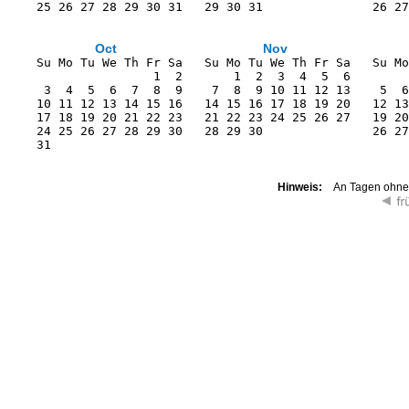
    25 26 27 28 29 30 31   29 30 31               26 27
Oct
Nov
    Su Mo Tu We Th Fr Sa   Su Mo Tu We Th Fr Sa   Su Mo
                    1  2       1  2  3  4  5  6        
     3  4  5  6  7  8  9    7  8  9 10 11 12 13    5  6
    10 11 12 13 14 15 16   14 15 16 17 18 19 20   12 13
    17 18 19 20 21 22 23   21 22 23 24 25 26 27   19 20
    24 25 26 27 28 29 30   28 29 30               26 27
    31                                                 
Hinweis:
An Tagen ohne K