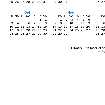
    25 26 27 28 29 30 31   29 30 31               26 27
Oct
Nov
    Su Mo Tu We Th Fr Sa   Su Mo Tu We Th Fr Sa   Su Mo
                    1  2       1  2  3  4  5  6        
     3  4  5  6  7  8  9    7  8  9 10 11 12 13    5  6
    10 11 12 13 14 15 16   14 15 16 17 18 19 20   12 13
    17 18 19 20 21 22 23   21 22 23 24 25 26 27   19 20
    24 25 26 27 28 29 30   28 29 30               26 27
    31                                                 
Hinweis:
An Tagen ohne K