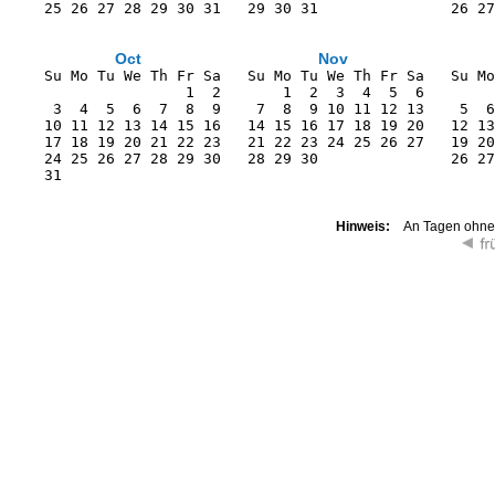
    25 26 27 28 29 30 31   29 30 31               26 27
Oct
Nov
    Su Mo Tu We Th Fr Sa   Su Mo Tu We Th Fr Sa   Su Mo
                    1  2       1  2  3  4  5  6        
     3  4  5  6  7  8  9    7  8  9 10 11 12 13    5  6
    10 11 12 13 14 15 16   14 15 16 17 18 19 20   12 13
    17 18 19 20 21 22 23   21 22 23 24 25 26 27   19 20
    24 25 26 27 28 29 30   28 29 30               26 27
    31                                                 
Hinweis:
An Tagen ohne K