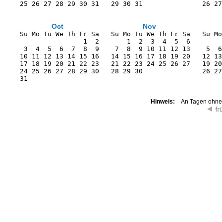
    25 26 27 28 29 30 31   29 30 31               26 27
Oct
Nov
    Su Mo Tu We Th Fr Sa   Su Mo Tu We Th Fr Sa   Su Mo
                    1  2       1  2  3  4  5  6        
     3  4  5  6  7  8  9    7  8  9 10 11 12 13    5  6
    10 11 12 13 14 15 16   14 15 16 17 18 19 20   12 13
    17 18 19 20 21 22 23   21 22 23 24 25 26 27   19 20
    24 25 26 27 28 29 30   28 29 30               26 27
    31                                                 
Hinweis:
An Tagen ohne K