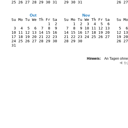
    25 26 27 28 29 30 31   29 30 31               26 27
Oct
Nov
    Su Mo Tu We Th Fr Sa   Su Mo Tu We Th Fr Sa   Su Mo
                    1  2       1  2  3  4  5  6        
     3  4  5  6  7  8  9    7  8  9 10 11 12 13    5  6
    10 11 12 13 14 15 16   14 15 16 17 18 19 20   12 13
    17 18 19 20 21 22 23   21 22 23 24 25 26 27   19 20
    24 25 26 27 28 29 30   28 29 30               26 27
    31                                                 
Hinweis:
An Tagen ohne K