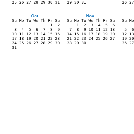
    25 26 27 28 29 30 31   29 30 31               26 27
Oct
Nov
    Su Mo Tu We Th Fr Sa   Su Mo Tu We Th Fr Sa   Su Mo
                    1  2       1  2  3  4  5  6        
     3  4  5  6  7  8  9    7  8  9 10 11 12 13    5  6
    10 11 12 13 14 15 16   14 15 16 17 18 19 20   12 13
    17 18 19 20 21 22 23   21 22 23 24 25 26 27   19 20
    24 25 26 27 28 29 30   28 29 30               26 27
    31                                                 