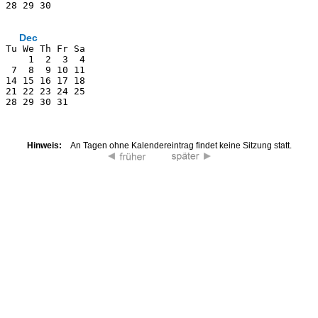
 28 29 30      
Dec
 Tu We Th Fr Sa
     1  2  3  4
  7  8  9 10 11
 14 15 16 17 18
 21 22 23 24 25
 28 29 30 31   
               
Hinweis:
An Tagen ohne Kalendereintrag findet keine Sitzung statt.