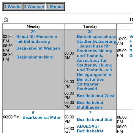
1 Woche
2 Wochen
1 Monat
D
Monday
Tuesday
29
30
Beirat für Menschen
Betriebsausschuss
V
03:30
10:00
PM
mit Behinderung
Stadtentwässerung
+
AM
06:30
+ Ausschuss für
A
Bezirksbeirat Wangen
PM
Stadtentwicklung
B
05:00
08:30
06:30
und Technik,
PM
G
Bezirksbeirat Nord
AM
PM
Ausschuss für
Stadtentwicklung
und Technik - als
Umlegungsstelle -
Beirat für den
05:00
Stuttgarter
PM
Stadtwald
06:00
Bezirksbeirat West
PM
Bezirksbeirat
06:30
PM
Mühlhausen
6
7
06:00 PM
Bezirksbeirat Mitte
06:00
06:00
Bezirksbeirat Süd
PM
PM
ABGESAGT
06:00
06:30
Bezirksbeirat
PM