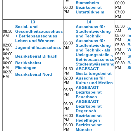
PM
Stammheim
06:00
Bezirksbeirat
06:30
PM
PM
Untertürkheim
07:00
PM
13
14
Sozial- und
Ausschuss für
08:30
V
AM
Gesundheitsausschuss
Stadtentwicklung
08:30
I
05:00
AM
+ Betriebsausschuss
und Technik +
PM
A
Leben und Wohnen
Ausschuss für
08:30
B
05:30
02:00
Stadtentwicklung
Jugendhilfeausschuss
AM
PM
W
PM
und Technik - als
06:00
06:00
Umlegungsstelle -,
Bezirksbeirat Birkach
S
PM
PM
Betriebsausschuss
Bezirksbeirat
B
06:00
06:30
Stadtentwässerung
PM
Plieningen
PM
S
ABGESAGT
01:30
06:30
PM
Gestaltungsbeirat
Bezirksbeirat Nord
PM
Ausschuss für
02:00
PM
Kultur und Medien
ABGESAGT
05:30
Bezirksbeirat
PM
Feuerbach
ABGESAGT
06:00
Bezirksbeirat
PM
Degerloch
Bezirksbeirat
06:00
PM
Hedelfingen
Bezirksbeirat
06:00
PM
Münster