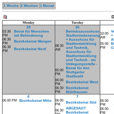
1 Woche
2 Wochen
1 Monat
D
Monday
Tuesday
29
30
Beirat für Menschen
Betriebsausschuss
V
03:30
10:00
PM
mit Behinderung
Stadtentwässerung
+
AM
06:30
+ Ausschuss für
A
Bezirksbeirat Wangen
PM
Stadtentwicklung
B
05:00
08:30
06:30
und Technik,
PM
G
Bezirksbeirat Nord
AM
PM
Ausschuss für
Stadtentwicklung
und Technik - als
Umlegungsstelle -
Beirat für den
05:00
Stuttgarter
PM
Stadtwald
06:00
Bezirksbeirat West
PM
Bezirksbeirat
06:30
PM
Mühlhausen
6
7
06:00 PM
Bezirksbeirat Mitte
06:00
06:00
Bezirksbeirat Süd
PM
PM
ABGESAGT
06:00
06:30
Bezirksbeirat
PM