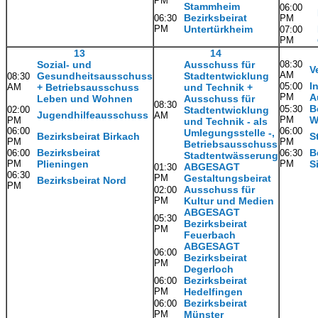
PM
Stammheim
06:00
Bezirksbeirat
06:30
PM
PM
Untertürkheim
07:00
PM
13
14
Sozial- und
Ausschuss für
08:30
V
AM
Gesundheitsausschuss
Stadtentwicklung
08:30
I
05:00
AM
+ Betriebsausschuss
und Technik +
PM
A
Leben und Wohnen
Ausschuss für
08:30
B
05:30
02:00
Stadtentwicklung
Jugendhilfeausschuss
AM
PM
W
PM
und Technik - als
06:00
06:00
Umlegungsstelle -,
Bezirksbeirat Birkach
S
PM
PM
Betriebsausschuss
Bezirksbeirat
B
06:00
06:30
Stadtentwässerung
PM
Plieningen
PM
S
ABGESAGT
01:30
06:30
PM
Gestaltungsbeirat
Bezirksbeirat Nord
PM
Ausschuss für
02:00
PM
Kultur und Medien
ABGESAGT
05:30
Bezirksbeirat
PM
Feuerbach
ABGESAGT
06:00
Bezirksbeirat
PM
Degerloch
Bezirksbeirat
06:00
PM
Hedelfingen
Bezirksbeirat
06:00
PM
Münster