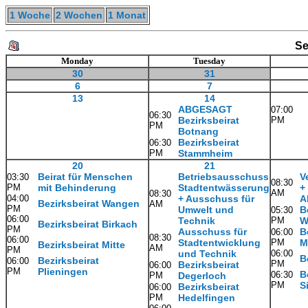
1 Woche
2 Wochen
1 Monat
Se
Monday
Tuesday
30
31
6
7
13
14
ABGESAGT
07:00
06:30
Bezirksbeirat
PM
PM
Botnang
Bezirksbeirat
06:30
PM
Stammheim
20
21
Beirat für Menschen
Betriebsausschuss
V
03:30
08:30
PM
mit Behinderung
Stadtentwässerung
+
AM
08:30
04:00
+ Ausschuss für
A
Bezirksbeirat Wangen
AM
PM
Umwelt und
B
05:30
06:00
Technik
PM
W
Bezirksbeirat Birkach
PM
Ausschuss für
B
06:00
08:30
06:00
Stadtentwicklung
PM
M
Bezirksbeirat Mitte
AM
PM
und Technik
06:00
B
Bezirksbeirat
06:00
PM
Bezirksbeirat
06:00
PM
Plieningen
B
06:30
PM
Degerloch
PM
S
Bezirksbeirat
06:00
PM
Hedelfingen