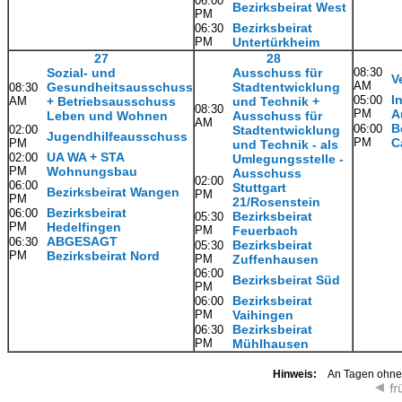
06:00
Bezirksbeirat West
PM
Bezirksbeirat
06:30
PM
Untertürkheim
27
28
Sozial- und
Ausschuss für
08:30
V
AM
Gesundheitsausschuss
Stadtentwicklung
08:30
I
05:00
AM
+ Betriebsausschuss
und Technik +
08:30
PM
A
Leben und Wohnen
Ausschuss für
AM
B
06:00
02:00
Stadtentwicklung
Jugendhilfeausschuss
PM
C
PM
und Technik - als
UA WA + STA
02:00
Umlegungsstelle -
PM
Wohnungsbau
Ausschuss
02:00
06:00
Stuttgart
Bezirksbeirat Wangen
PM
PM
21/Rosenstein
Bezirksbeirat
06:00
Bezirksbeirat
05:30
PM
Hedelfingen
PM
Feuerbach
ABGESAGT
06:30
Bezirksbeirat
05:30
PM
Bezirksbeirat Nord
PM
Zuffenhausen
06:00
Bezirksbeirat Süd
PM
Bezirksbeirat
06:00
PM
Vaihingen
Bezirksbeirat
06:30
PM
Mühlhausen
Hinweis:
An Tagen ohne K