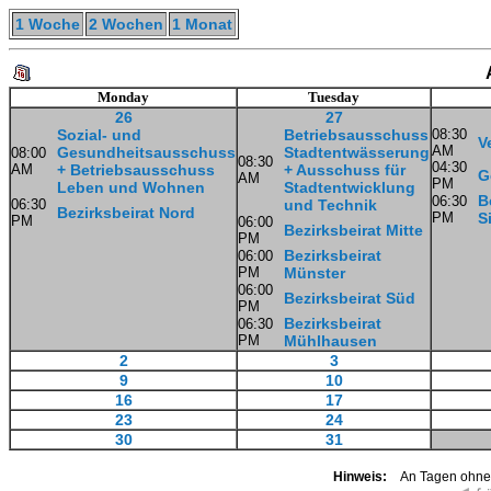
1 Woche
2 Wochen
1 Monat
Monday
Tuesday
26
27
Sozial- und
Betriebsausschuss
08:30
V
AM
Gesundheitsausschuss
Stadtentwässerung
08:00
08:30
04:30
AM
+ Betriebsausschuss
+ Ausschuss für
G
AM
PM
Leben und Wohnen
Stadtentwicklung
B
06:30
06:30
und Technik
Bezirksbeirat Nord
PM
S
PM
06:00
Bezirksbeirat Mitte
PM
Bezirksbeirat
06:00
PM
Münster
06:00
Bezirksbeirat Süd
PM
Bezirksbeirat
06:30
PM
Mühlhausen
2
3
9
10
16
17
23
24
30
31
Hinweis:
An Tagen ohne K