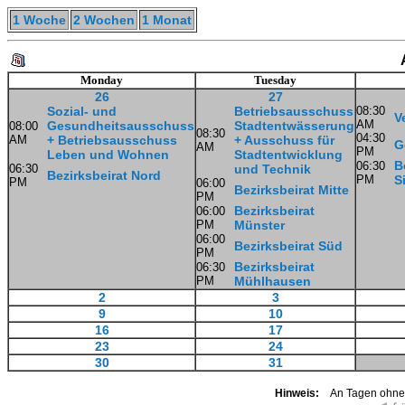
1 Woche
2 Wochen
1 Monat
Monday
Tuesday
26
27
Sozial- und
Betriebsausschuss
08:30
V
AM
Gesundheitsausschuss
Stadtentwässerung
08:00
08:30
04:30
AM
+ Betriebsausschuss
+ Ausschuss für
G
AM
PM
Leben und Wohnen
Stadtentwicklung
B
06:30
06:30
und Technik
Bezirksbeirat Nord
PM
S
PM
06:00
Bezirksbeirat Mitte
PM
Bezirksbeirat
06:00
PM
Münster
06:00
Bezirksbeirat Süd
PM
Bezirksbeirat
06:30
PM
Mühlhausen
2
3
9
10
16
17
23
24
30
31
Hinweis:
An Tagen ohne K