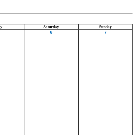
ay
Saturday
Sunday
6
7