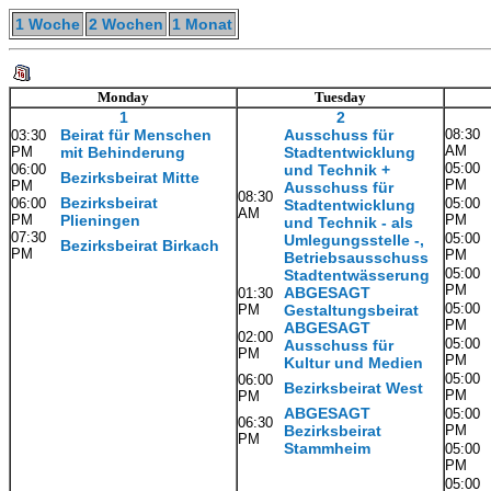
1 Woche
2 Wochen
1 Monat
Monday
Tuesday
1
2
Beirat für Menschen
Ausschuss für
08:30
03:30
AM
PM
mit Behinderung
Stadtentwicklung
05:00
06:00
und Technik +
Bezirksbeirat Mitte
PM
PM
Ausschuss für
08:30
Bezirksbeirat
06:00
05:00
Stadtentwicklung
AM
PM
Plieningen
PM
und Technik - als
07:30
05:00
Umlegungsstelle -,
Bezirksbeirat Birkach
PM
PM
Betriebsausschuss
05:00
Stadtentwässerung
PM
ABGESAGT
01:30
05:00
PM
Gestaltungsbeirat
PM
ABGESAGT
02:00
05:00
Ausschuss für
PM
PM
Kultur und Medien
05:00
06:00
Bezirksbeirat West
PM
PM
ABGESAGT
05:00
06:30
Bezirksbeirat
PM
PM
Stammheim
05:00
PM
05:00