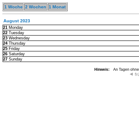
1 Woche
2 Wochen
1 Monat
August 2023
21
Monday
22
Tuesday
23
Wednesday
24
Thursday
25
Friday
26
Saturday
27
Sunday
Hinweis:
An Tagen ohne K