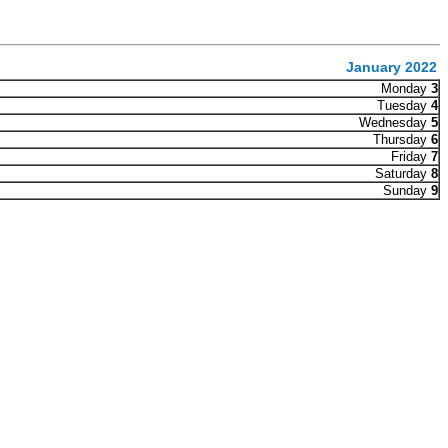
January 2022
Monday
3
Tuesday
4
Wednesday
5
Thursday
6
Friday
7
Saturday
8
Sunday
9