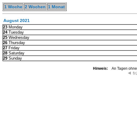
1 Woche
2 Wochen
1 Monat
August 2021
23
Monday
24
Tuesday
25
Wednesday
26
Thursday
27
Friday
28
Saturday
29
Sunday
Hinweis:
An Tagen ohne K