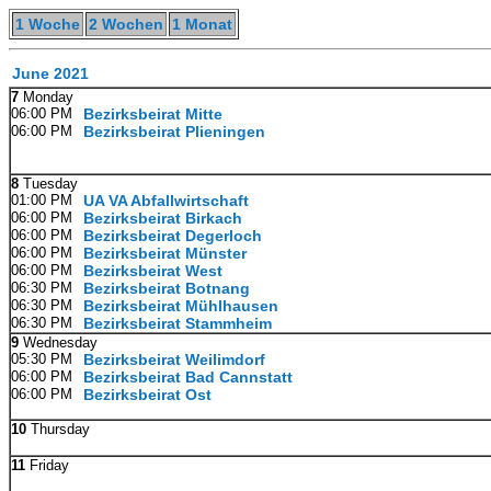
1 Woche
2 Wochen
1 Monat
June 2021
7
Monday
06:00 PM
Bezirksbeirat Mitte
06:00 PM
Bezirksbeirat Plieningen
8
Tuesday
01:00 PM
UA VA Abfallwirtschaft
06:00 PM
Bezirksbeirat Birkach
06:00 PM
Bezirksbeirat Degerloch
06:00 PM
Bezirksbeirat Münster
06:00 PM
Bezirksbeirat West
06:30 PM
Bezirksbeirat Botnang
06:30 PM
Bezirksbeirat Mühlhausen
06:30 PM
Bezirksbeirat Stammheim
9
Wednesday
05:30 PM
Bezirksbeirat Weilimdorf
06:00 PM
Bezirksbeirat Bad Cannstatt
06:00 PM
Bezirksbeirat Ost
10
Thursday
11
Friday