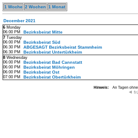
1 Woche
2 Wochen
1 Monat
December 2021
6
Monday
06:00 PM
Bezirksbeirat Mitte
7
Tuesday
06:00 PM
Bezirksbeirat Süd
06:30 PM
ABGESAGT Bezirksbeirat Stammheim
06:30 PM
Bezirksbeirat Untertürkheim
8
Wednesday
06:00 PM
Bezirksbeirat Bad Cannstatt
06:00 PM
Bezirksbeirat Möhringen
06:00 PM
Bezirksbeirat Ost
07:00 PM
Bezirksbeirat Obertürkheim
Hinweis:
An Tagen ohne K