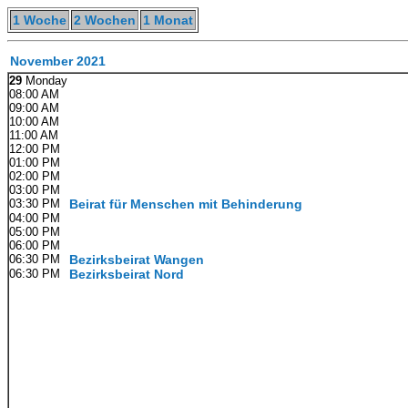
1 Woche
2 Wochen
1 Monat
November 2021
29
Monday
08:00 AM
09:00 AM
10:00 AM
11:00 AM
12:00 PM
01:00 PM
02:00 PM
03:00 PM
03:30 PM
Beirat für Menschen mit Behinderung
04:00 PM
05:00 PM
06:00 PM
06:30 PM
Bezirksbeirat Wangen
06:30 PM
Bezirksbeirat Nord