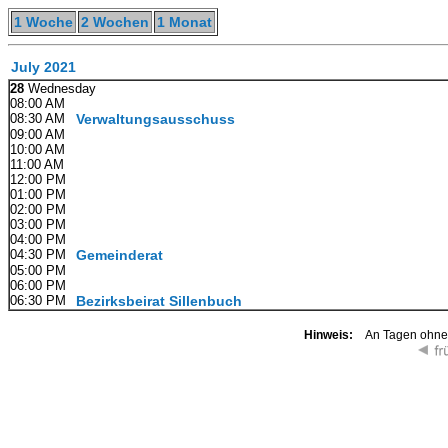
1 Woche
2 Wochen
1 Monat
July 2021
28
Wednesday
08:00 AM
08:30 AM
Verwaltungsausschuss
09:00 AM
10:00 AM
11:00 AM
12:00 PM
01:00 PM
02:00 PM
03:00 PM
04:00 PM
04:30 PM
Gemeinderat
05:00 PM
06:00 PM
06:30 PM
Bezirksbeirat Sillenbuch
Hinweis:
An Tagen ohne K