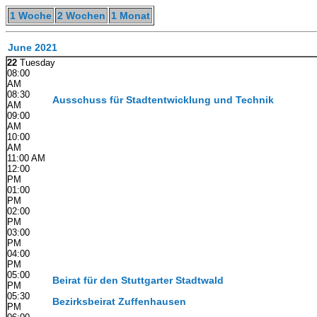
1 Woche
2 Wochen
1 Monat
June 2021
22
Tuesday
08:00
AM
08:30
Ausschuss für Stadtentwicklung und Technik
AM
09:00
AM
10:00
AM
11:00 AM
12:00
PM
01:00
PM
02:00
PM
03:00
PM
04:00
PM
05:00
Beirat für den Stuttgarter Stadtwald
PM
05:30
Bezirksbeirat Zuffenhausen
PM