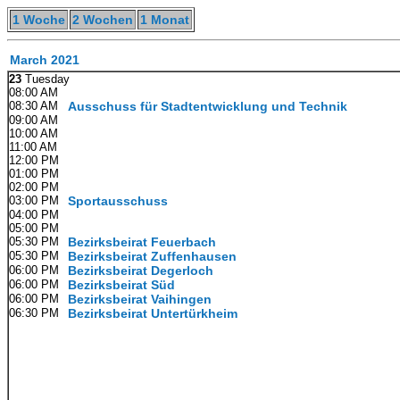
1 Woche
2 Wochen
1 Monat
March 2021
23
Tuesday
08:00 AM
08:30 AM
Ausschuss für Stadtentwicklung und Technik
09:00 AM
10:00 AM
11:00 AM
12:00 PM
01:00 PM
02:00 PM
03:00 PM
Sportausschuss
04:00 PM
05:00 PM
05:30 PM
Bezirksbeirat Feuerbach
05:30 PM
Bezirksbeirat Zuffenhausen
06:00 PM
Bezirksbeirat Degerloch
06:00 PM
Bezirksbeirat Süd
06:00 PM
Bezirksbeirat Vaihingen
06:30 PM
Bezirksbeirat Untertürkheim