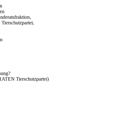
in
gen
eratsfraktion,
erschutzpartei,
en
anung?
TEN Tierschutzpartei)