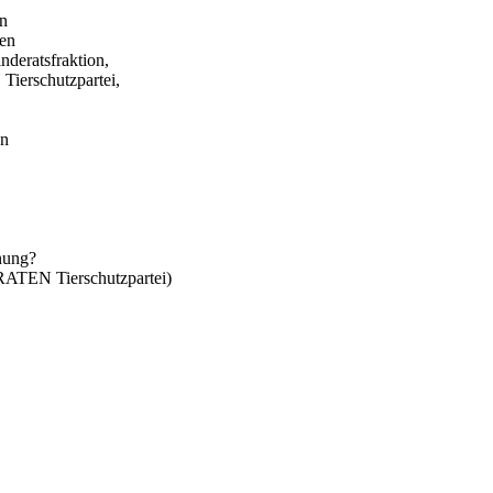
in
gen
eratsfraktion,
erschutzpartei,
en
anung?
TEN Tierschutzpartei)