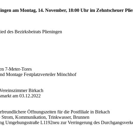
lieningen am Montag, 14. November, 18:00 Uhr im Zehntscheuer Pli
ied des Bezirksbeirats Plieningen
len 7-Meter-Tores
 und Montage Festplatzverteiler Mönchhof
 Vereinszimmer Birkach
tsmarkt am 03.12.2022
freundlichere Öffnungszeiten für die Postfiliale in Birkach
äne Strom, Kommunikation, Trinkwasser, Brunnen
derung Umgehungsstraße L1192neu zur Verringerung des Durchgangsverk