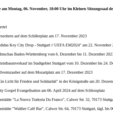
te am Montag, 06. November, 18:00 Uhr im Kleinen Sitzungssaal de
rtel
eseohren auf dem Schillerplatz am 17. November 2023
"adidas Key City Drop - Stuttgart // UEFA EM2024" am 22. November 
Filmschau Baden-Württemberg vom 6. Dezember bis 11. Dezember 2023 
hristbaumverkauf im Stadtgebiet Stuttgart vom 10. Dezember bis 24. 
Adventszauber auf dem Mozartplatz am 17. Dezember 2023
in Licht für Frieden und Solidarität" in der Königstraße am 20. Deze
ty Gospel Evangelisation am 06. April 2024 auf dem Schlossplatz
stätte "La Nuova Trattoria Da Franco", Calwer Str. 32, 70173 Stuttgar
stätte "Walther Café Bar", Calwer Str. 64, 70173 Stuttgart, tägl. bis 