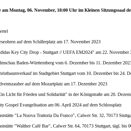
te am Montag, 06. November, 18:00 Uhr im Kleinen Sitzungssaal de
rtel
eseohren auf dem Schillerplatz am 17. November 2023
"adidas Key City Drop - Stuttgart // UEFA EM2024" am 22. November 
Filmschau Baden-Württemberg vom 6. Dezember bis 11. Dezember 2023 
hristbaumverkauf im Stadtgebiet Stuttgart vom 10. Dezember bis 24. 
Adventszauber auf dem Mozartplatz am 17. Dezember 2023
in Licht für Frieden und Solidarität" in der Königstraße am 20. Deze
ty Gospel Evangelisation am 06. April 2024 auf dem Schlossplatz
stätte "La Nuova Trattoria Da Franco", Calwer Str. 32, 70173 Stuttgar
stätte "Walther Café Bar", Calwer Str. 64, 70173 Stuttgart, tägl. bis 