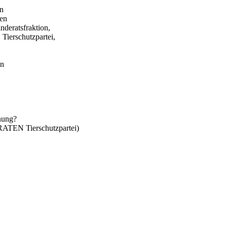
in
gen
eratsfraktion,
erschutzpartei,
en
anung?
TEN Tierschutzpartei)