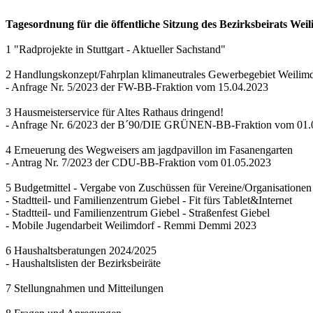
Tagesordnung für die öffentliche Sitzung des Bezirksbeirats Wei
1 "Radprojekte in Stuttgart - Aktueller Sachstand"
2 Handlungskonzept/Fahrplan klimaneutrales Gewerbegebiet Weilim
- Anfrage Nr. 5/2023 der FW-BB-Fraktion vom 15.04.2023
3 Hausmeisterservice für Altes Rathaus dringend!
- Anfrage Nr. 6/2023 der B´90/DIE GRÜNEN-BB-Fraktion vom 01.
4 Erneuerung des Wegweisers am jagdpavillon im Fasanengarten
- Antrag Nr. 7/2023 der CDU-BB-Fraktion vom 01.05.2023
5 Budgetmittel - Vergabe von Zuschüssen für Vereine/Organisationen
- Stadtteil- und Familienzentrum Giebel - Fit fürs Tablet&Internet
- Stadtteil- und Familienzentrum Giebel - Straßenfest Giebel
- Mobile Jugendarbeit Weilimdorf - Remmi Demmi 2023
6 Haushaltsberatungen 2024/2025
- Haushaltslisten der Bezirksbeiräte
7 Stellungnahmen und Mitteilungen