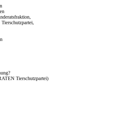
in
gen
eratsfraktion,
erschutzpartei,
en
anung?
TEN Tierschutzpartei)