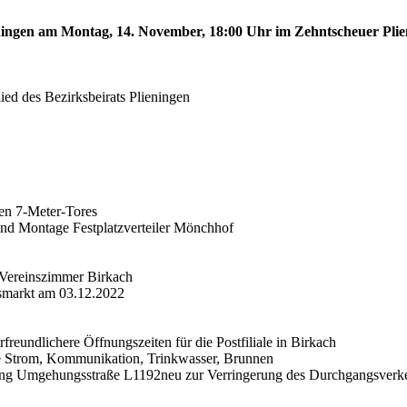
lieningen am Montag, 14. November, 18:00 Uhr im Zehntscheuer Pli
ied des Bezirksbeirats Plieningen
len 7-Meter-Tores
 und Montage Festplatzverteiler Mönchhof
 Vereinszimmer Birkach
tsmarkt am 03.12.2022
freundlichere Öffnungszeiten für die Postfiliale in Birkach
äne Strom, Kommunikation, Trinkwasser, Brunnen
derung Umgehungsstraße L1192neu zur Verringerung des Durchgangsverk