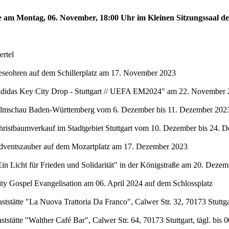
te am Montag, 06. November, 18:00 Uhr im Kleinen Sitzungssaal de
rtel
eseohren auf dem Schillerplatz am 17. November 2023
"adidas Key City Drop - Stuttgart // UEFA EM2024" am 22. November 
Filmschau Baden-Württemberg vom 6. Dezember bis 11. Dezember 2023 
hristbaumverkauf im Stadtgebiet Stuttgart vom 10. Dezember bis 24. 
Adventszauber auf dem Mozartplatz am 17. Dezember 2023
in Licht für Frieden und Solidarität" in der Königstraße am 20. Deze
ty Gospel Evangelisation am 06. April 2024 auf dem Schlossplatz
stätte "La Nuova Trattoria Da Franco", Calwer Str. 32, 70173 Stuttgar
stätte "Walther Café Bar", Calwer Str. 64, 70173 Stuttgart, tägl. bis 