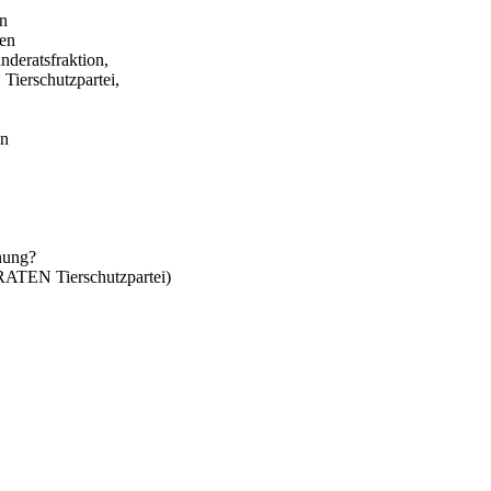
in
gen
eratsfraktion,
erschutzpartei,
en
anung?
TEN Tierschutzpartei)