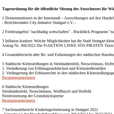
Tagesordnung für die öffentliche Sitzung des Ausschusses für Wi
1 Demonstrationen in der Innenstadt – Auswirkungen auf den Handel
- Berichterstatter City-Initiative Stuttgart e.V. -
2 Förderangebot "nachhaltig wirtschaften" - Rückblick Programm "na
3 Inflation konkret: Welche Möglichkeiten hat die Stadt Stuttgart kle
Antrag Nr. 360/2022 Die FrAKTION LINKE SÖS PIRATEN Tiersch
4 Gesamtübersicht aller Be- und Entlastungen des städtischen Haush
5 Städtische Kleinsiedlungen in Steinhaldenfeld, Neuwirtshaus, Hof
1. Veräußerung von Erbbaugrundstücken und Kleinsiedlerstellen
2. Verlängerung der Erbbaurechte in den städtischen Kleinsiedlungsg
Beratungsunterlagen
6 Städtische Kleinsiedlungen
Steinhaldenfeld, Neuwirtshaus, Wolfbusch und Hoffeld
Neufestsetzung der Grundstückspreise
Beratungsunterlagen
7 Sachstandsbericht Kindertagesbetreuung in Stuttgart 2022