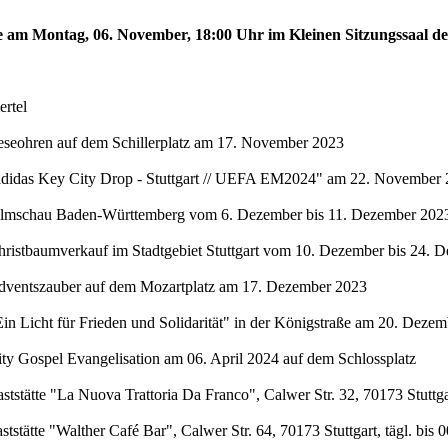
te am Montag, 06. November, 18:00 Uhr im Kleinen Sitzungssaal de
rtel
eseohren auf dem Schillerplatz am 17. November 2023
"adidas Key City Drop - Stuttgart // UEFA EM2024" am 22. November 
Filmschau Baden-Württemberg vom 6. Dezember bis 11. Dezember 2023 
hristbaumverkauf im Stadtgebiet Stuttgart vom 10. Dezember bis 24. 
Adventszauber auf dem Mozartplatz am 17. Dezember 2023
in Licht für Frieden und Solidarität" in der Königstraße am 20. Deze
ty Gospel Evangelisation am 06. April 2024 auf dem Schlossplatz
stätte "La Nuova Trattoria Da Franco", Calwer Str. 32, 70173 Stuttgar
stätte "Walther Café Bar", Calwer Str. 64, 70173 Stuttgart, tägl. bis 