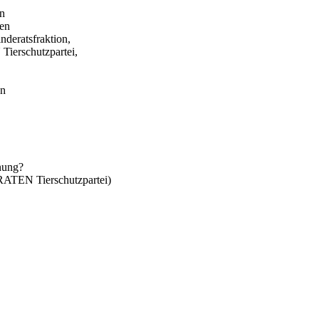
in
gen
eratsfraktion,
erschutzpartei,
en
anung?
TEN Tierschutzpartei)