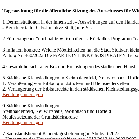
Tagesordnung für die öffentliche Sitzung des Ausschusses für Wi
1 Demonstrationen in der Innenstadt – Auswirkungen auf den Handel
- Berichterstatter City-Initiative Stuttgart e.V. -
2 Förderangebot "nachhaltig wirtschaften" - Rückblick Programm "na
3 Inflation konkret: Welche Möglichkeiten hat die Stadt Stuttgart kle
Antrag Nr. 360/2022 Die FrAKTION LINKE SÖS PIRATEN Tiersch
4 Gesamtübersicht aller Be- und Entlastungen des städtischen Haush
5 Städtische Kleinsiedlungen in Steinhaldenfeld, Neuwirtshaus, Hof
1. Veräußerung von Erbbaugrundstücken und Kleinsiedlerstellen
2. Verlängerung der Erbbaurechte in den städtischen Kleinsiedlungsg
Beratungsunterlagen
6 Städtische Kleinsiedlungen
Steinhaldenfeld, Neuwirtshaus, Wolfbusch und Hoffeld
Neufestsetzung der Grundstückspreise
Beratungsunterlagen
7 Sachstandsbericht Kindertagesbetreuung in Stuttgart 2022