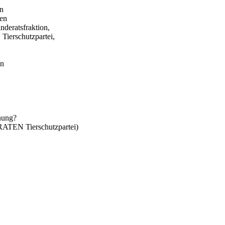
in
gen
eratsfraktion,
erschutzpartei,
en
anung?
TEN Tierschutzpartei)