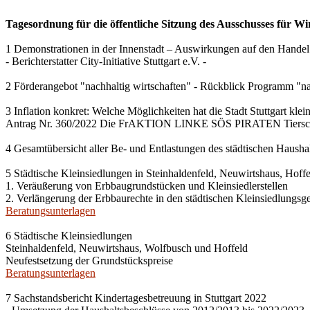
Tagesordnung für die öffentliche Sitzung des Ausschusses für Wi
1 Demonstrationen in der Innenstadt – Auswirkungen auf den Handel
- Berichterstatter City-Initiative Stuttgart e.V. -
2 Förderangebot "nachhaltig wirtschaften" - Rückblick Programm "na
3 Inflation konkret: Welche Möglichkeiten hat die Stadt Stuttgart kle
Antrag Nr. 360/2022 Die FrAKTION LINKE SÖS PIRATEN Tiersch
4 Gesamtübersicht aller Be- und Entlastungen des städtischen Haush
5 Städtische Kleinsiedlungen in Steinhaldenfeld, Neuwirtshaus, Hof
1. Veräußerung von Erbbaugrundstücken und Kleinsiedlerstellen
2. Verlängerung der Erbbaurechte in den städtischen Kleinsiedlungsg
Beratungsunterlagen
6 Städtische Kleinsiedlungen
Steinhaldenfeld, Neuwirtshaus, Wolfbusch und Hoffeld
Neufestsetzung der Grundstückspreise
Beratungsunterlagen
7 Sachstandsbericht Kindertagesbetreuung in Stuttgart 2022