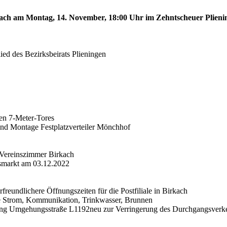
irkach am Montag, 14. November, 18:00 Uhr im Zehntscheuer Plien
ied des Bezirksbeirats Plieningen
len 7-Meter-Tores
 und Montage Festplatzverteiler Mönchhof
 Vereinszimmer Birkach
tsmarkt am 03.12.2022
freundlichere Öffnungszeiten für die Postfiliale in Birkach
äne Strom, Kommunikation, Trinkwasser, Brunnen
derung Umgehungsstraße L1192neu zur Verringerung des Durchgangsverk