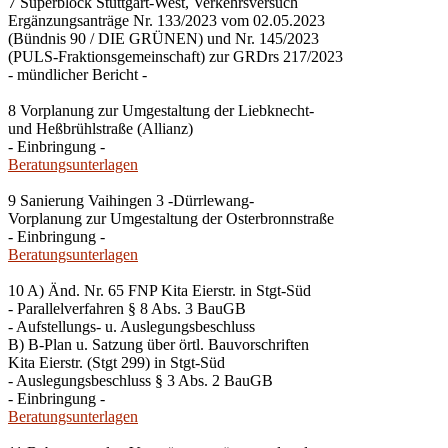
7 Superblock Stuttgart-West, Verkehrsversuch
Ergänzungsanträge Nr. 133/2023 vom 02.05.2023
(Bündnis 90 / DIE GRÜNEN) und Nr. 145/2023
(PULS-Fraktionsgemeinschaft) zur GRDrs 217/2023
- mündlicher Bericht -
8 Vorplanung zur Umgestaltung der Liebknecht-
und Heßbrühlstraße (Allianz)
- Einbringung -
Beratungsunterlagen
9 Sanierung Vaihingen 3 -Dürrlewang-
Vorplanung zur Umgestaltung der Osterbronnstraße
- Einbringung -
Beratungsunterlagen
10 A) Änd. Nr. 65 FNP Kita Eierstr. in Stgt-Süd
- Parallelverfahren § 8 Abs. 3 BauGB
- Aufstellungs- u. Auslegungsbeschluss
B) B-Plan u. Satzung über örtl. Bauvorschriften
Kita Eierstr. (Stgt 299) in Stgt-Süd
- Auslegungsbeschluss § 3 Abs. 2 BauGB
- Einbringung -
Beratungsunterlagen