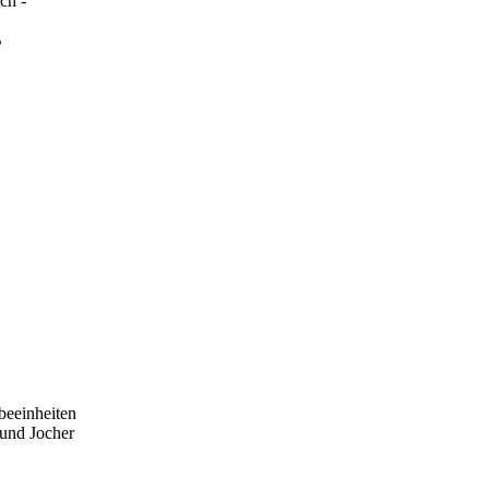
ch -
B
beeinheiten
 und Jocher