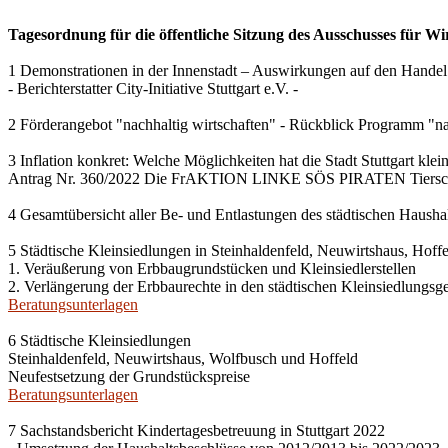
Tagesordnung für die öffentliche Sitzung des Ausschusses für Wi
1 Demonstrationen in der Innenstadt – Auswirkungen auf den Handel
- Berichterstatter City-Initiative Stuttgart e.V. -
2 Förderangebot "nachhaltig wirtschaften" - Rückblick Programm "na
3 Inflation konkret: Welche Möglichkeiten hat die Stadt Stuttgart kle
Antrag Nr. 360/2022 Die FrAKTION LINKE SÖS PIRATEN Tiersch
4 Gesamtübersicht aller Be- und Entlastungen des städtischen Haush
5 Städtische Kleinsiedlungen in Steinhaldenfeld, Neuwirtshaus, Hof
1. Veräußerung von Erbbaugrundstücken und Kleinsiedlerstellen
2. Verlängerung der Erbbaurechte in den städtischen Kleinsiedlungsg
Beratungsunterlagen
6 Städtische Kleinsiedlungen
Steinhaldenfeld, Neuwirtshaus, Wolfbusch und Hoffeld
Neufestsetzung der Grundstückspreise
Beratungsunterlagen
7 Sachstandsbericht Kindertagesbetreuung in Stuttgart 2022