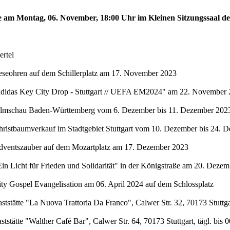
te am Montag, 06. November, 18:00 Uhr im Kleinen Sitzungssaal de
rtel
eseohren auf dem Schillerplatz am 17. November 2023
"adidas Key City Drop - Stuttgart // UEFA EM2024" am 22. November 
Filmschau Baden-Württemberg vom 6. Dezember bis 11. Dezember 2023 
hristbaumverkauf im Stadtgebiet Stuttgart vom 10. Dezember bis 24. 
Adventszauber auf dem Mozartplatz am 17. Dezember 2023
in Licht für Frieden und Solidarität" in der Königstraße am 20. Deze
ty Gospel Evangelisation am 06. April 2024 auf dem Schlossplatz
stätte "La Nuova Trattoria Da Franco", Calwer Str. 32, 70173 Stuttgar
stätte "Walther Café Bar", Calwer Str. 64, 70173 Stuttgart, tägl. bis 